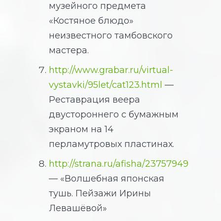
музейного предмета
«Костяное блюдо»
неизвестного тамбовского
мастера.
http://www.grabar.ru/virtual-
vystavki/95let/cat123.html
—
Реставрация веера
двустороннего с бумажным
экраном на 14
перламутровых пластинах.
http://strana.ru/afisha/23757949
— «Волшебная японская
тушь. Пейзажи Ирины
Левашёвой»