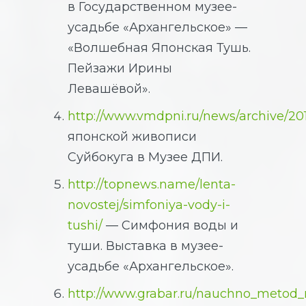
в Государственном музее-
усадьбе «Архангельское» —
«Волшебная Японская Тушь.
Пейзажи Ирины
Левашёвой».
http://www.vmdpni.ru/news/archive/201
японской живописи
Суйбокуга в Музее ДПИ.
http://topnews.name/lenta-
novostej/simfoniya-vody-i-
tushi/
— Симфония воды и
туши. Выставка в музее-
усадьбе «Архангельское».
http://www.grabar.ru/nauchno_metod_r